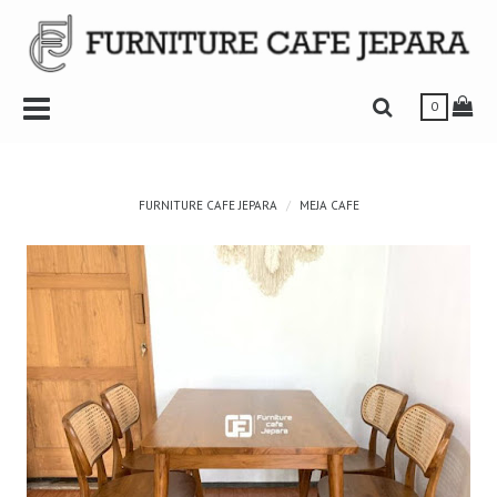
r
Toggle Navbar
Tog
Toggle Search 
0
FURNITURE CAFE JEPARA
MEJA CAFE