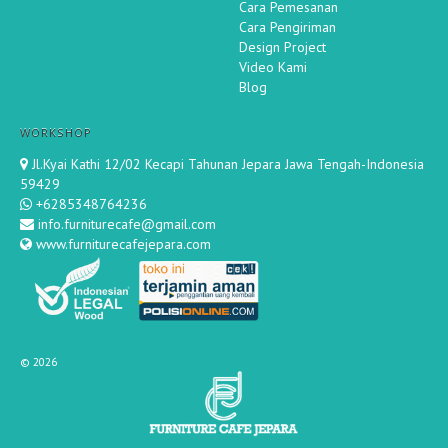
Cara Pemesanan
Cara Pengiriman
Design Project
Video Kami
Blog
WORKSHOP
Jl.Kyai Kathi 12/02 Kecapi Tahunan Jepara Jawa Tengah-Indonesia
59429
+6285348764236
info.furniturecafe@gmail.com
www.furniturecafejepara.com
©
2026