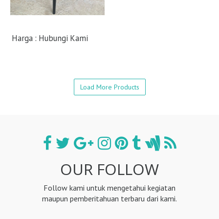
Harga : Hubungi Kami
Load More Products
Kursi Cafe
Model Tanduk
OUR FOLLOW
- Kursi Cafe Kayu Jati
: Kursi
Cafe yang saya tawarkan kali ini
Follow kami untuk mengetahui kegiatan
merupakan produk berkualitas,
maupun pemberitahuan terbaru dari kami.
menggunakan bahan Kayu
Jati/Mahoni Jepara, untuk desain